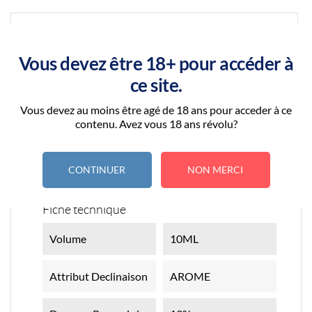
DÉTAILS DU PRODUIT
Vous devez être 18+ pour accéder à
ce site.
Vous devez au moins être agé de 18 ans pour acceder à ce
contenu. Avez vous 18 ans révolu?
CONTINUER
NON MERCI
Référence
CONC_FRUITS_DES_BOIS_SOLANA
Fiche technique
Volume
10ML
Attribut Declinaison
AROME