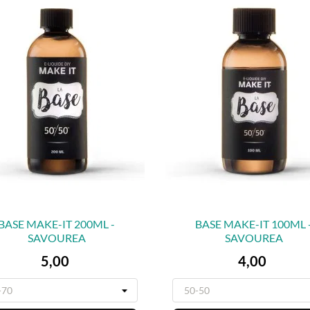
BASE MAKE-IT 200ML -
BASE MAKE-IT 100ML 
SAVOUREA
SAVOUREA


VORSCHAU
VORSCHAU
Preis
Preis
5,00
4,00