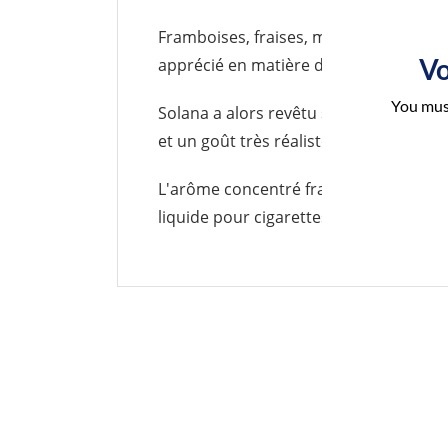
Framboises
,
fraises
,
myrtilles
,
cassis
,
m
Vo
apprécié en matière de vape.
You must
Solana
a alors revêtu son plus beau t
et un goût très réaliste et naturel en
L'
arôme
concentré
français
Fruits des
liquide
pour
cigarettes
électroniques
.