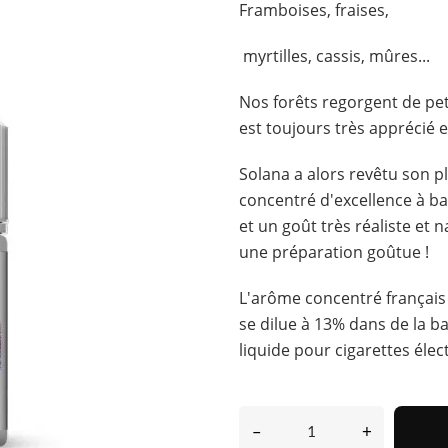
Framboises
,
fraises
,
myrtilles
,
cassis
,
mûres
...
Nos forêts regorgent de pe
est toujours très apprécié 
Solana
a alors revêtu son p
concentré d'excellence à b
et un goût très réaliste et 
une préparation goûtue !
L'
arôme
concentré
françai
se dilue à 13% dans de la b
liquide
pour
cigarettes
élec
–
+