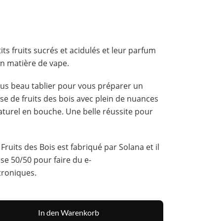
tits
fruits
sucrés et acidulés et leur parfum
en matière de vape.
lus beau tablier pour vous préparer un
ase de
fruits des bois
avec plein de nuances
naturel en bouche. Une belle réussite pour
s
Fruits des Bois
est fabriqué par
Solana
et il
ase 50/50 pour faire du
e-
troniques
.
In den Warenkorb