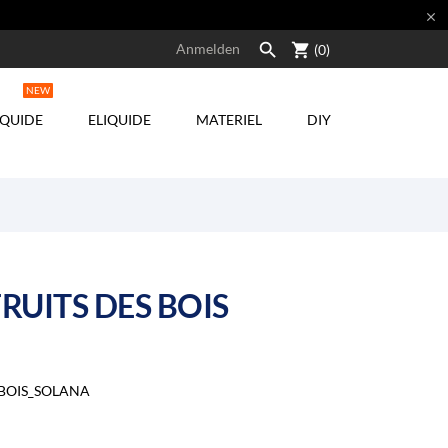


shopping_cart
Anmelden
(0)
NEW
IQUIDE
ELIQUIDE
MATERIEL
DIY
RUITS DES BOIS
BOIS_SOLANA