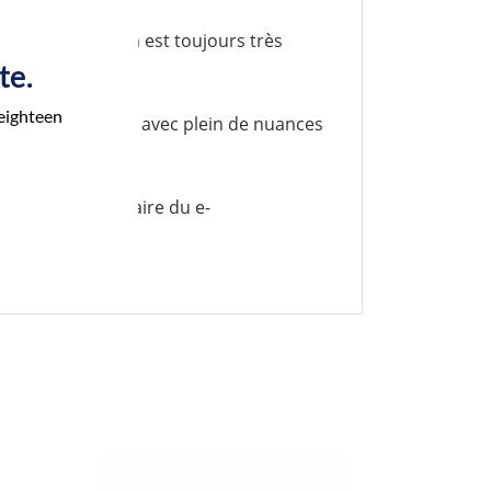
és et leur parfum est toujours très
te.
 eighteen
 de
fruits des bois
avec plein de nuances
 base 50/50 pour faire du
e-