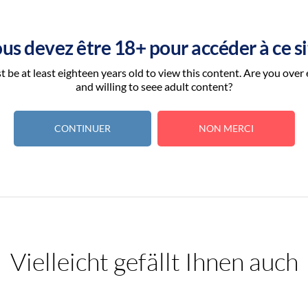
ûres
...Nos forêts regorgent de petits
fruits
sucrés et acidul
us devez être 18+ pour accéder à ce si
 be at least eighteen years old to view this content. Are you over
ablier pour vous préparer un concentré d'excellence à base
and willing to seee adult content?
 bouche. Une belle réussite pour une préparation goûtue !
CONTINUER
NON MERCI
 Bois
est fabriqué par
Solana
et il se dilue à 13% dans de la
Vielleicht gefällt Ihnen auch