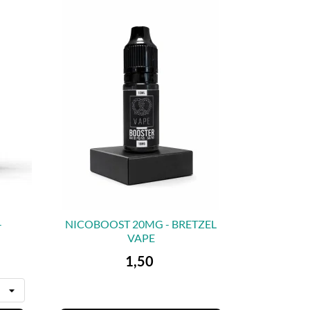
-
NICOBOOST 20MG - BRETZEL
VAPE

VORSCHAU
Preis
1,50