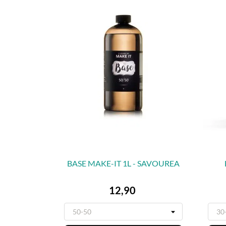
BASE MAKE-IT 1L - SAVOUREA

VORSCHAU
Preis
12,90