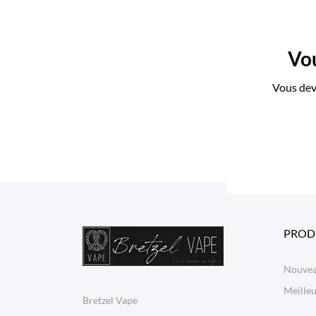
Vou
Vous dev
PROD
Nouvea
Meilleu
Bretzel Vape