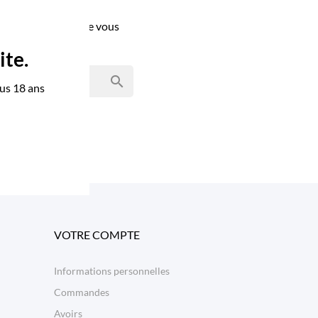
rez peut-être ce que vous
ite.

us 18 ans
VOTRE COMPTE
Informations personnelles
Commandes
Avoirs