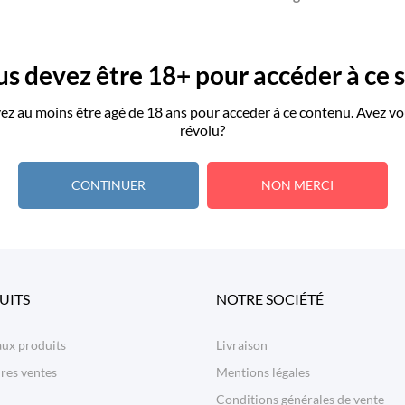
Essayez d'explorer notre catalogue, vous trouve
cherchez !
s devez être 18+ pour accéder à ce s
ez au moins être agé de 18 ans pour acceder à ce contenu. Avez vo
révolu?
CONTINUER
NON MERCI
UITS
NOTRE SOCIÉTÉ
ux produits
Livraison
res ventes
Mentions légales
Conditions générales de vente