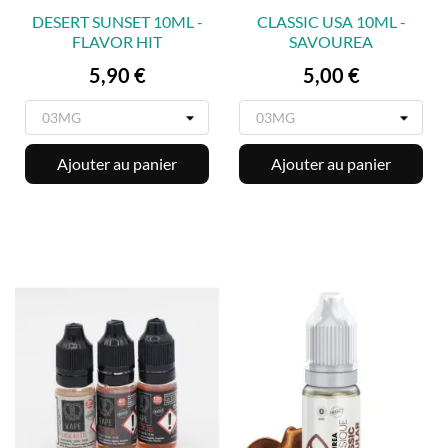
DESERT SUNSET 10ML -
CLASSIC USA 10ML -
FLAVOR HIT
SAVOUREA
Prix
Prix
5,90 €
5,00 €
Ajouter au panier
Ajouter au panier