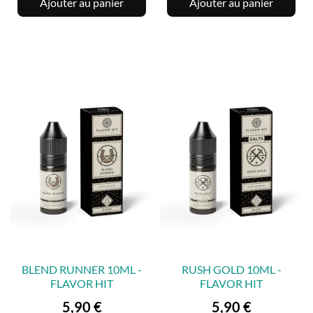
Ajouter au panier
Ajouter au panier
BLEND RUNNER 10ML -
RUSH GOLD 10ML -
FLAVOR HIT
FLAVOR HIT
Prix
Prix
5,90 €
5,90 €