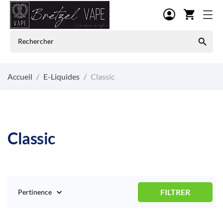
shopping_cart

Accueil
E-Liquides
Classic
Classic
FILTRER
Pertinence
