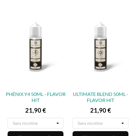
PHÉNIX Y4 50ML - FLAVOR
ULTIMATE BLEND 50ML -
HIT
FLAVOR HIT
Prix
Prix
21,90 €
21,90 €