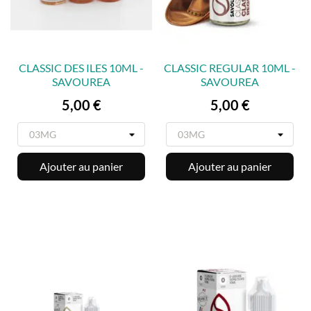
CLASSIC DES ILES 10ML -
CLASSIC REGULAR 10ML -
SAVOUREA
SAVOUREA
Prix
Prix
5,00 €
5,00 €
Ajouter au panier
Ajouter au panier