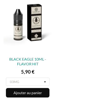
BLACK EAGLE 10ML -
FLAVOR HIT
Prix
5,90 €
Ajouter au panier