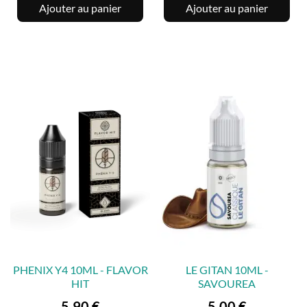
Ajouter au panier
Ajouter au panier
PHENIX Y4 10ML - FLAVOR
LE GITAN 10ML -
HIT
SAVOUREA
Prix
Prix
5,90 €
5,00 €