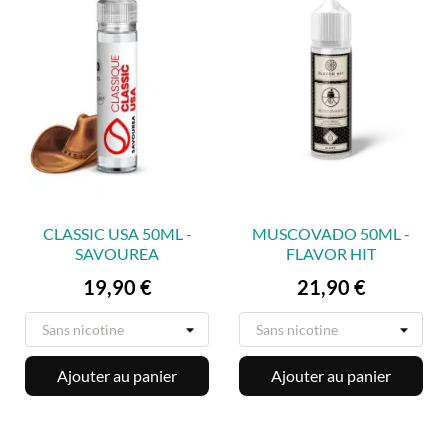
CLASSIC USA 50ML -
MUSCOVADO 50ML -
SAVOUREA
FLAVOR HIT
Prix
Prix
19,90 €
21,90 €
Ajouter au panier
Ajouter au panier