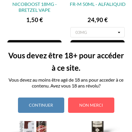
NICOBOOST 18MG -
FR-M 50ML - ALFALIQUID
BRETZEL VAPE
Prix
Prix
1,50 €
24,90 €
Ajouter au panier
Ajouter au panier
Vous devez être 18+ pour accéder
à ce site.
Vous devez au moins être agé de 18 ans pour acceder à ce
contenu. Avez vous 18 ans révolu?
CONTINUER
NON MERCI