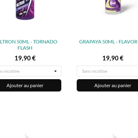
LTRON 50ML - TORNADO
GRAPAYA 50ML - FLAVOR
FLASH


APERÇU RAPIDE
APERÇU RAPIDE
Prix
Prix
19,90 €
19,90 €
Ajouter au panier
Ajouter au panier