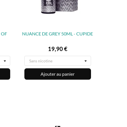
 OF
NUANCE DE GREY 50ML - CUPIDE

APERÇU RAPIDE
Prix
19,90 €
Ajouter au panier