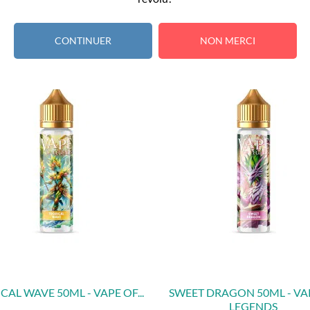
CONTINUER
NON MERCI
CAL WAVE 50ML - VAPE OF...
SWEET DRAGON 50ML - VA
LEGENDS
APERÇU RAPIDE
APERÇU RAPIDE