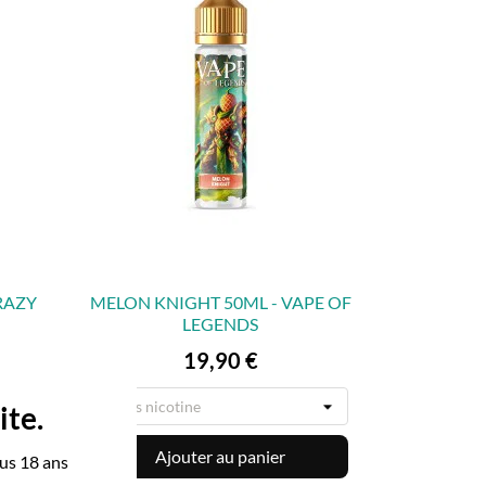
CRAZY
MELON KNIGHT 50ML - VAPE OF
LEGENDS

APERÇU RAPIDE
Prix
19,90 €
ite.
Ajouter au panier
us 18 ans