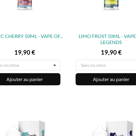
C CHERRY 50ML - VAPE OF...
LIMO FROST 50ML - VAPE
LEGENDS


APERÇU RAPIDE
APERÇU RAPIDE
Prix
Prix
19,90 €
19,90 €
Ajouter au panier
Ajouter au panier