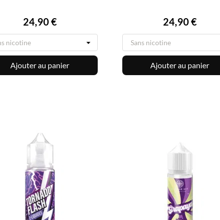


APERÇU RAPIDE
APERÇU RAPIDE
Prix
Prix
24,90 €
24,90 €
Ajouter au panier
Ajouter au panier