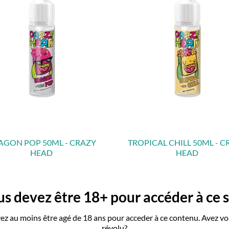
AGON POP 50ML - CRAZY
TROPICAL CHILL 50ML - 
HEAD
HEAD


APERÇU RAPIDE
APERÇU RAPIDE
Prix
Prix
19,90 €
19,90 €
s devez être 18+ pour accéder à ce s
Ajouter au panier
Ajouter au panier
ez au moins être agé de 18 ans pour acceder à ce contenu. Avez vo
révolu?