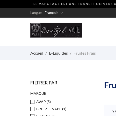
LE VAPOTAGE EST UNE TRANSITION VERS U
Langue :
Français
keyboard_arrow_down
Accueil
E-Liquides
Fruités Frais
FILTRER PAR
Fru
MARQUE
AVAP
(5)
BRETZEL VAPE
(1)
Il y