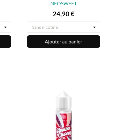
NEOSWEET

APERÇU RAPIDE
Prix
24,90 €
Ajouter au panier