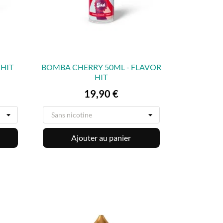
 HIT
BOMBA CHERRY 50ML - FLAVOR
HIT

APERÇU RAPIDE
Prix
19,90 €
Ajouter au panier