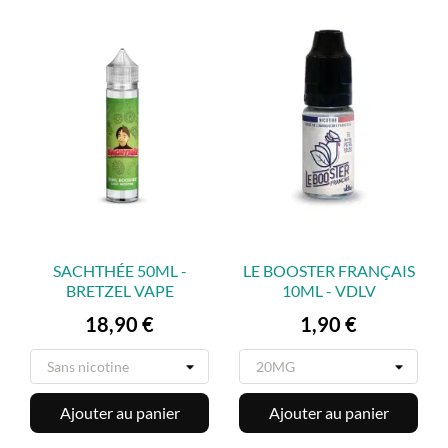
SACHTHÉE 50ML -
LE BOOSTER FRANÇAIS
BRETZEL VAPE
10ML - VDLV
Prix
Prix
18,90 €
1,90 €
Ajouter au panier
Ajouter au panier