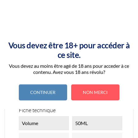
DÉTAILS DU PRODUIT
Vous devez être 18+ pour accéder à
ce site.
Vous devez au moins être agé de 18 ans pour acceder à ce
contenu. Avez vous 18 ans révolu?
CONTINUER
NON MERCI
Référence
ICEBERRY_TWIST_50_ML
Fiche technique
Volume
50ML