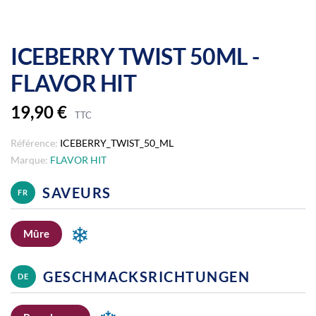
ICEBERRY TWIST 50ML -
FLAVOR HIT
19,90 €
TTC
Référence:
ICEBERRY_TWIST_50_ML
Marque:
FLAVOR HIT
SAVEURS
FR
❄
Mûre
GESCHMACKSRICHTUNGEN
DE