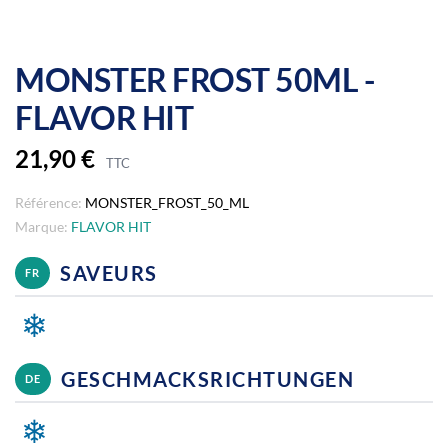
MONSTER FROST 50ML -
FLAVOR HIT
21,90 €
TTC
Référence:
MONSTER_FROST_50_ML
Marque:
FLAVOR HIT
SAVEURS
FR
❄
GESCHMACKSRICHTUNGEN
DE
❄