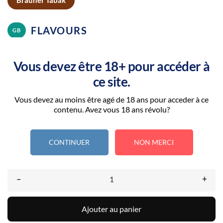
FLAVOURS
GB
Brown tobacco
Vous devez être 18+ pour accéder à
ce site.
“Le vapotage est une transition vers une vie sans tabac puis sans
Vous devez au moins être agé de 18 ans pour acceder à ce
dépendance à la nicotine. Ne vapotez pas si vous ne fumez pas.”
contenu. Avez vous 18 ans révolu?
Taux de Nicotine: 03MG
CONTINUER
NON MERCI
–
+
Ajouter au panier