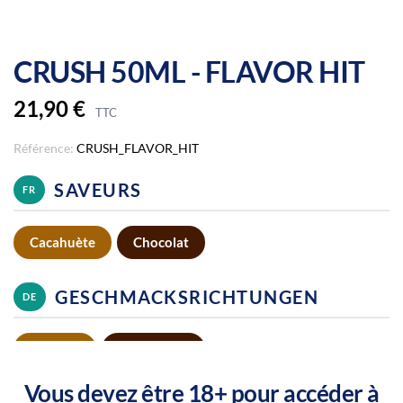
CRUSH 50ML - FLAVOR HIT
21,90 €
TTC
Référence:
CRUSH_FLAVOR_HIT
SAVEURS
FR
Cacahuète
Chocolat
GESCHMACKSRICHTUNGEN
DE
Erdnuss
Schokolade
Vous devez être 18+ pour accéder à