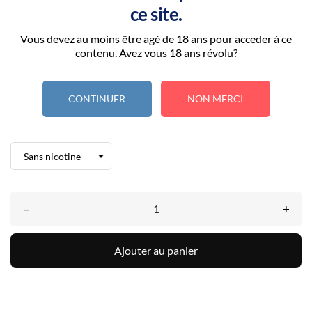
FLAVOURS
GB
ce site.
Vous devez au moins être agé de 18 ans pour acceder à ce
Peanut
Chocolate
contenu. Avez vous 18 ans révolu?
“Le vapotage est une transition vers une vie sans tabac puis sans
CONTINUER
NON MERCI
dépendance à la nicotine. Ne vapotez pas si vous ne fumez pas.”
Taux de Nicotine: Sans nicotine
–
+
Ajouter au panier