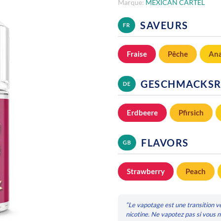
Marque:
MEXICAN CARTEL
SAVEURS
FR
Fraise
Pêche
An
GESCHMACKSR
DE
Erdbeere
Pfirsich
FLAVORS
GB
Strawberry
Peach
“Le vapotage est une transition v
nicotine. Ne vapotez pas si vous 