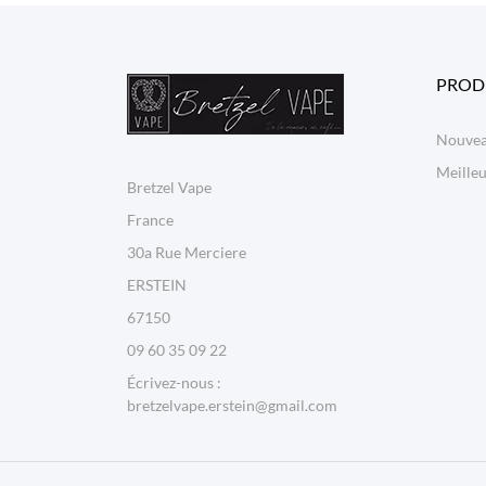
PROD
Nouvea
Meilleu
Bretzel Vape
France
30a Rue Merciere
ERSTEIN
67150
09 60 35 09 22
Écrivez-nous :
bretzelvape.erstein@gmail.com