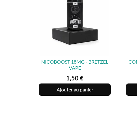
NICOBOOST 18MG - BRETZEL
CO
VAPE

APERÇU RAPIDE
Prix
1,50 €
Ajouter au panier