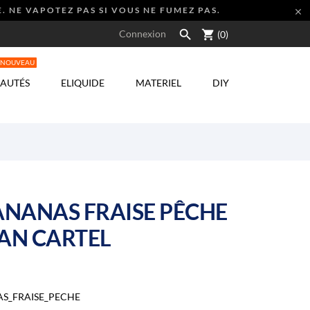
. NE VAPOTEZ PAS SI VOUS NE FUMEZ PAS.


shopping_cart
Connexion
(0)
NOUVEAU
AUTÉS
ELIQUIDE
MATERIEL
DIY
NANAS FRAISE PÊCHE
CAN CARTEL
S_FRAISE_PECHE