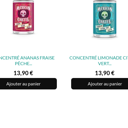
NCENTRÉ ANANAS FRAISE
CONCENTRÉ LIMONADE C
PÊCHE...
VERT...


APERÇU RAPIDE
APERÇU RAPIDE
Prix
Prix
13,90 €
13,90 €
Ajouter au panier
Ajouter au panier