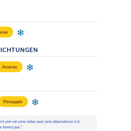
❄
anas
ICHTUNGEN
❄
Ananas
❄
Pineapple
ers une vie sans tabac puis sans dépendance à la
ne fumez pas.”