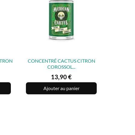
ITRON
CONCENTRÉ CACTUS CITRON
COROSSOL...

APERÇU RAPIDE
Prix
13,90 €
Ajouter au panier