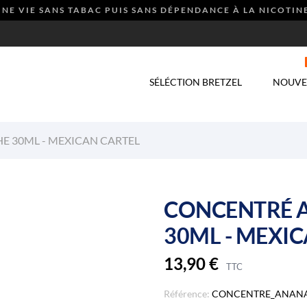
NE VIE SANS TABAC PUIS SANS DÉPENDANCE À LA NICOTINE
SÉLÉCTION BRETZEL
NOUVE
E 30ML - MEXICAN CARTEL
CONCENTRÉ A
30ML - MEXI
13,90 €
TTC
Référence:
CONCENTRE_ANANA