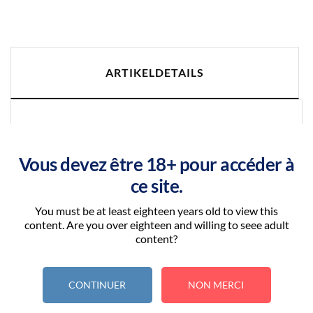
ARTIKELDETAILS
Artikel-Nr.
PIXEL_ZHC_SWOKE
Vous devez être 18+ pour accéder à
Technische Daten
ce site.
Volume
50ML
You must be at least eighteen years old to view this
content. Are you over eighteen and willing to seee adult
Besondere Bestellnummern
content?
CONTINUER
NON MERCI