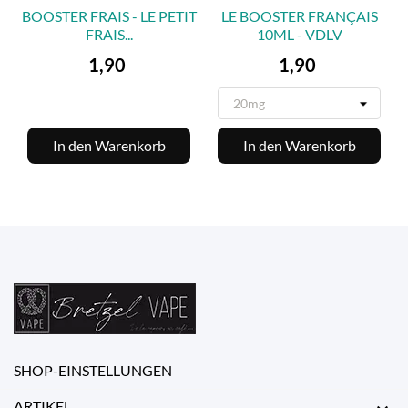
BOOSTER FRAIS - LE PETIT
LE BOOSTER FRANÇAIS
FRAIS...
10ML - VDLV
Preis
Preis
1,90
1,90
In den Warenkorb
In den Warenkorb
SHOP-EINSTELLUNGEN
ARTIKEL