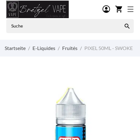
shopping_cart

Startseite
E-Liquides
Fruités
PIXEL 50ML - SWOKE