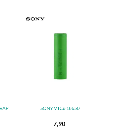
 VAP
SONY VTC6 18650

VORSCHAU
Preis
7,90