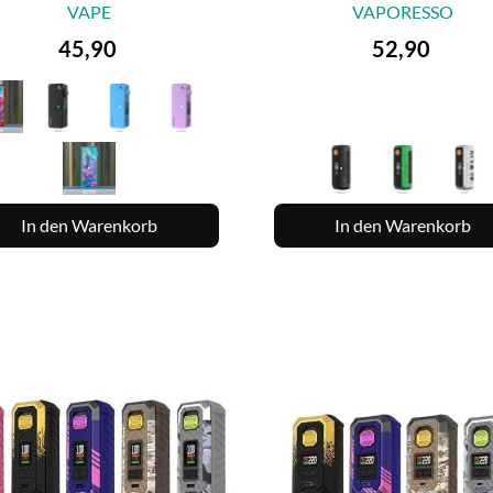
VAPE
VAPORESSO


VORSCHAU
VORSCHAU
Preis
Preis
45,90
52,90
In den Warenkorb
In den Warenkorb