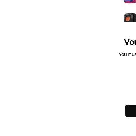
Vou
You must
C