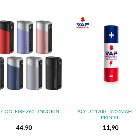
 COOLFIRE Z60 - INNOKIN
ACCU 21700 - 4200MAH -
PROCELL


VORSCHAU
VORSCHAU
Preis
Preis
44,90
11,90