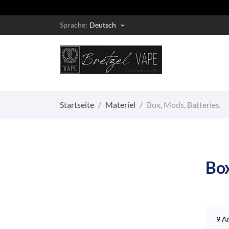
Sprache:
Deutsch
keyboard_arrow_down
Startseite
Materiel
Box, Mods, Batteries.
Box
9 A