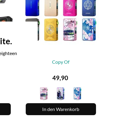
ite.
 eighteen
X -
Copy Of

VORSCHAU
Preis
49,90
In den Warenkorb