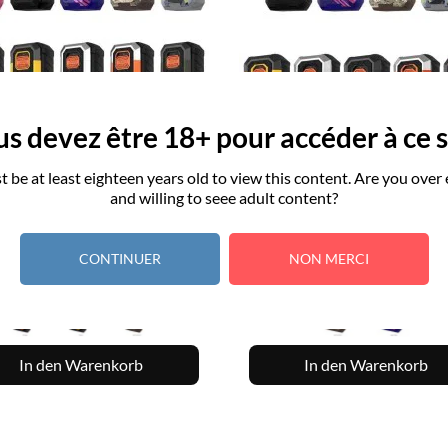
s devez être 18+ pour accéder à ce s
 be at least eighteen years old to view this content. Are you over
and willing to seee adult content?
opy Of BOX ARMOUR S -
Copy Of BOX ARMOUR MA
VAPORESSO
VAPORESSO


VORSCHAU
VORSCHAU
Preis
Preis
44,90
59,90
CONTINUER
NON MERCI
In den Warenkorb
In den Warenkorb