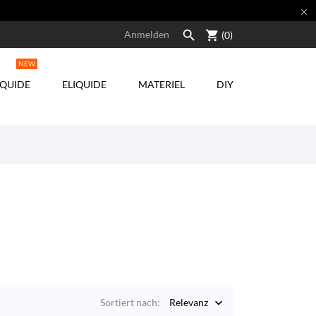


shopping_cart
Anmelden
(0)
NEW
IQUIDE
ELIQUIDE
MATERIEL
DIY
Sortiert nach:
Relevanz
