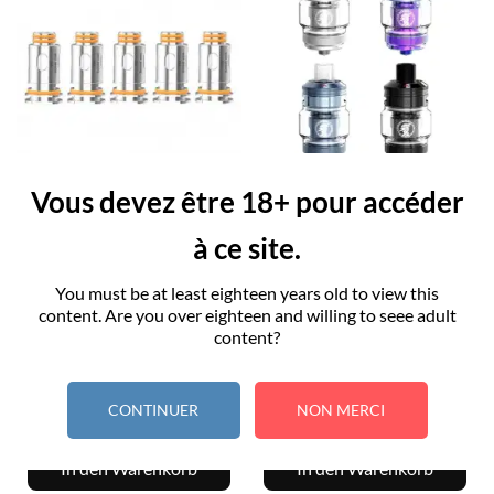
Vous devez être 18+ pour accéder
RESISTANCES B GEEK VAPE
Z NANO 2 - GEEK VAPE
à ce site.
Preis
Preis
15,00
22,90
You must be at least eighteen years old to view this
content. Are you over eighteen and willing to seee adult
content?
CONTINUER
NON MERCI
In den Warenkorb
In den Warenkorb