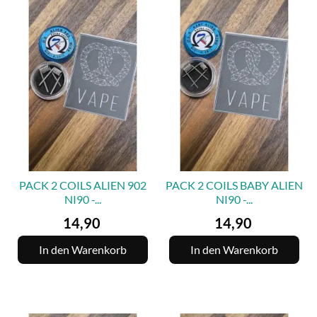
PACK 2 COILS ALIEN 902
PACK 2 COILS BABY ALIEN
NI90 -...
NI90 -...
Preis
Preis
14,90
14,90
In den Warenkorb
In den Warenkorb