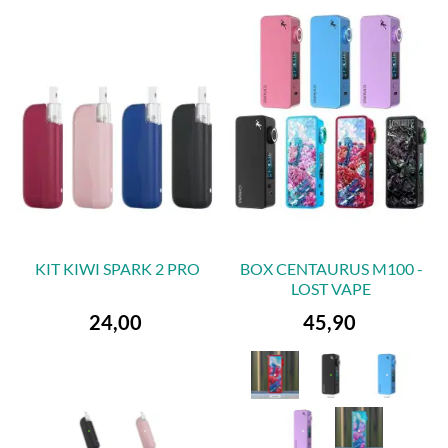
KIT KIWI SPARK 2 PRO
BOX CENTAURUS M100 -
LOST VAPE
Preis
Preis
24,00
45,90