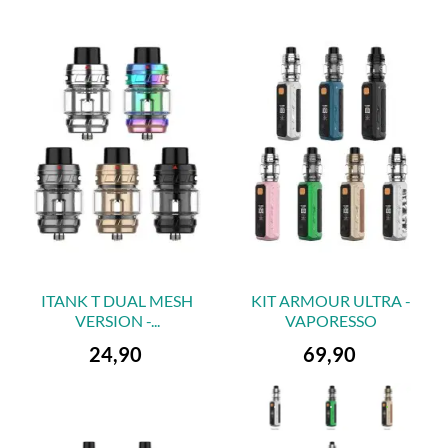
ITANK T DUAL MESH
KIT ARMOUR ULTRA -
VERSION -...
VAPORESSO
Preis
Preis
24,90
69,90