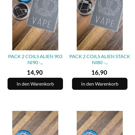
PACK 2 COILS ALIEN 903
PACK 2 COILS ALIEN STACK
NI90 -...
NI80 -...
Preis
Preis
14,90
16,90
In den Warenkorb
In den Warenkorb