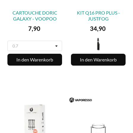
CARTOUCHE DORIC
KIT Q16 PRO PLUS -
GALAXY - VOOPOO
JUSTFOG
Preis
Preis
7,90
34,90
In den Warenkorb
In den Warenkorb