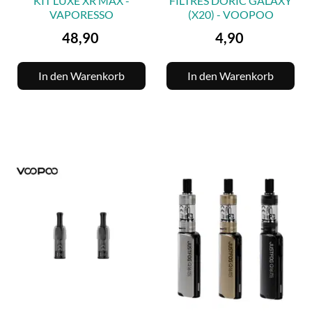
KIT LUXE XR MAX -
FILTRES DORIC GALAXY
VAPORESSO
(x20) - VOOPOO
Preis
Preis
48,90
4,90
In den Warenkorb
In den Warenkorb