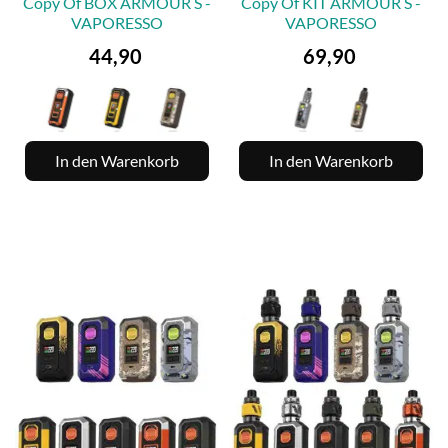
Copy Of BOX ARMOUR S -
Copy Of KIT ARMOUR S -
VAPORESSO
VAPORESSO
Preis
Preis
44,90
69,90
In den Warenkorb
In den Warenkorb