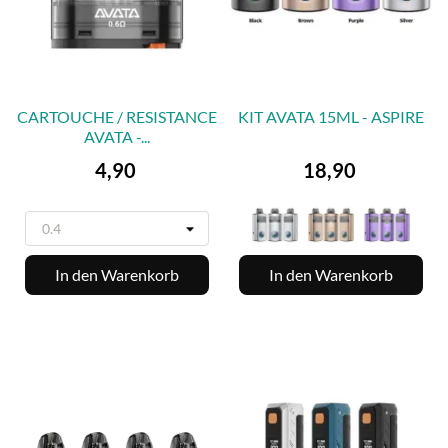
CARTOUCHE / RESISTANCE
KIT AVATA 15ML - ASPIRE
AVATA -...
Preis
Preis
4,90
18,90
In den Warenkorb
In den Warenkorb