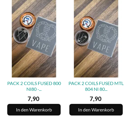
PACK 2 COILS FUSED 800
PACK 2 COILS FUSED MTL
NI80 -...
804 NI 80...
Preis
Preis
7,90
7,90
In den Warenkorb
In den Warenkorb