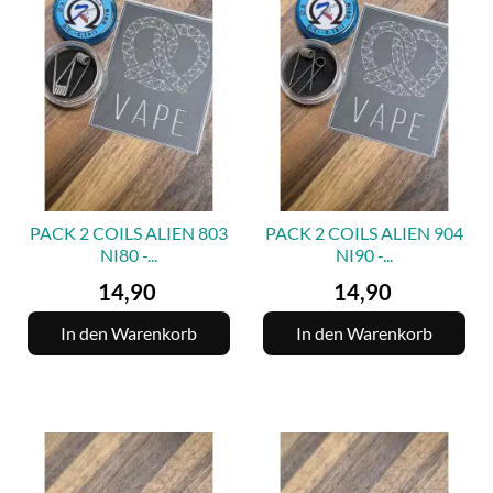
PACK 2 COILS ALIEN 803
PACK 2 COILS ALIEN 904
NI80 -...
NI90 -...
Preis
Preis
14,90
14,90
In den Warenkorb
In den Warenkorb