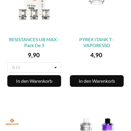
RESISTANCES UB MAX -
PYREX ITANK T -
Pack De 3
VAPORESSO
Preis
Preis
9,90
4,90
In den Warenkorb
In den Warenkorb