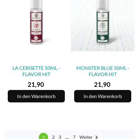
LA CERISETTE 50ML -
MONSTER BLUE 50ML -
FLAVOR HIT
FLAVOR HIT
Preis
Preis
21,90
21,90
In den Warenkorb
In den Warenkorb

…
Weiter
2
3
7
1