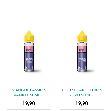
MANGUE PASSION
CHEESECAKE CITRON
VANILLE 50ML -...
YUZU 50ML -...
Preis
Preis
19,90
19,90