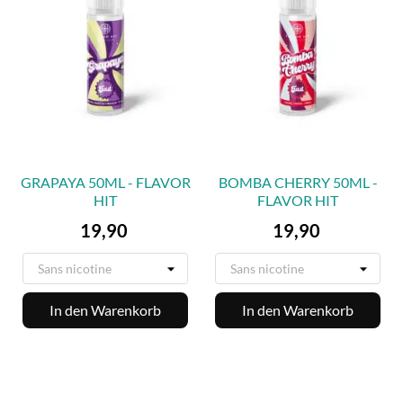
GRAPAYA 50ML - FLAVOR
BOMBA CHERRY 50ML -
HIT
FLAVOR HIT
Preis
Preis
19,90
19,90
In den Warenkorb
In den Warenkorb