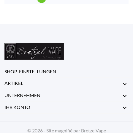
SHOP-EINSTELLUNGEN
ARTIKEL

UNTERNEHMEN

IHR KONTO

© 2026 - Site magnifié par BretzelVape