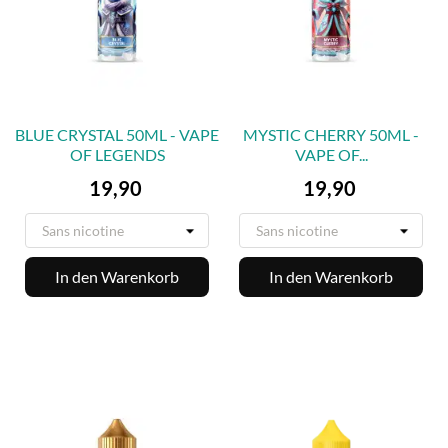
BLUE CRYSTAL 50ML - VAPE
MYSTIC CHERRY 50ML -
OF LEGENDS
VAPE OF...
Preis
Preis
19,90
19,90
In den Warenkorb
In den Warenkorb