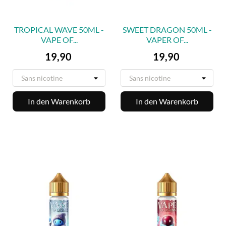
TROPICAL WAVE 50ML -
SWEET DRAGON 50ML -
VAPE OF...
VAPER OF...
Preis
Preis
19,90
19,90
In den Warenkorb
In den Warenkorb