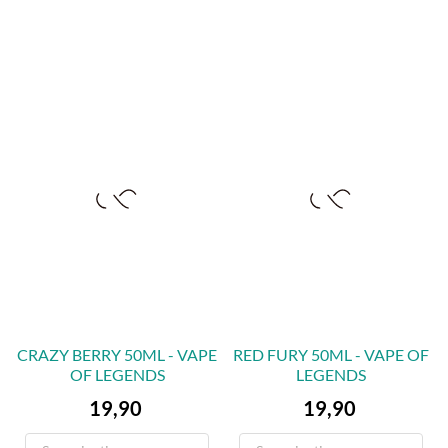
CRAZY BERRY 50ML - VAPE
RED FURY 50ML - VAPE OF
OF LEGENDS
LEGENDS
Preis
Preis
19,90
19,90