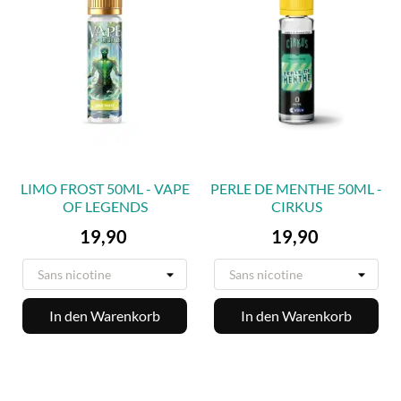
LIMO FROST 50ML - VAPE
PERLE DE MENTHE 50ML -
OF LEGENDS
CIRKUS
Preis
Preis
19,90
19,90
In den Warenkorb
In den Warenkorb