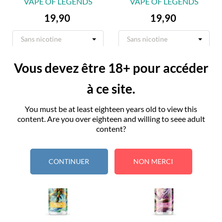
VAPE OF LEGENDS
VAPE OF LEGENDS
Preis
Preis
19,90
19,90
In den Warenkorb
In den Warenkorb
Vous devez être 18+ pour accéder
à ce site.
You must be at least eighteen years old to view this
content. Are you over eighteen and willing to seee adult
content?
CONTINUER
NON MERCI