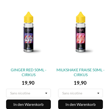
GINGER RED 50ML -
MILKSHAKE FRAISE 50ML -
CIRKUS
CIRKUS
Preis
Preis
19,90
19,90
In den Warenkorb
In den Warenkorb