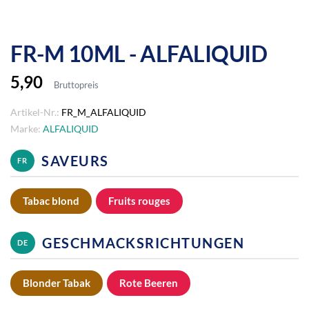
FR-M 10ML - ALFALIQUID
5,90
Bruttopreis
Artikel-Nr.:
FR_M_ALFALIQUID
Marke:
ALFALIQUID
SAVEURS
FR
Tabac blond
Fruits rouges
GESCHMACKSRICHTUNGEN
DE
Blonder Tabak
Rote Beeren