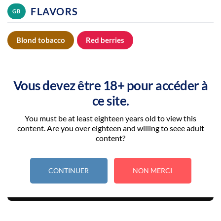
FLAVORS
GB
Blond tobacco
Red berries
“Le vapotage est une transition vers une vie sans tabac puis sans
Vous devez être 18+ pour accéder à
dépendance à la nicotine. Ne vapotez pas si vous ne fumez pas.”
ce site.
Taux de Nicotine: 3MG
You must be at least eighteen years old to view this
content. Are you over eighteen and willing to seee adult
content?
–
+
CONTINUER
NON MERCI
In den Warenkorb