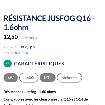
RÉSISTANCE JUSFOG Q16 -
1.6ohm
12,50
Bruttopreis
Artikel-Nr.:
REZ_Q16
Marke:
JUST FOG
CARACTÉRISTIQUES
FR
6W
1.60Ω
MTL
Nichrome
Résistances Justfog - 1.60 ohms
Compatibles avec les clearomiseurs Q16 et Q14 de