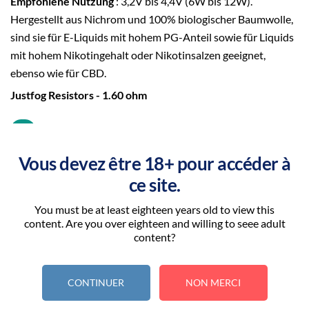
Empfohlene Nutzung
: 3,2V bis 4,4V (6W bis 12W).
Hergestellt aus Nichrom und 100% biologischer Baumwolle,
sind sie für E-Liquids mit hohem PG-Anteil sowie für Liquids
mit hohem Nikotingehalt oder Nikotinsalzen geeignet,
ebenso wie für CBD.
Justfog Resistors - 1.60 ohm
FEATURES
GB
Vous devez être 18+ pour accéder à
6W
1.60Ω
MTL
Nichrome
ce site.
You must be at least eighteen years old to view this
Compatible with Justfog's Q16 and Q14 clearomizers,
content. Are you over eighteen and willing to seee adult
these resistors are designed for mouth-to-lung (MTL)
content?
inhalation, providing excellent flavor delivery.
Recommended use
: 3.2V to 4.4V (6W to 12W). Made from
CONTINUER
NON MERCI
Nichrome and 100% organic cotton, they are suitable for
high PG e-liquids and liquids with high nicotine content or