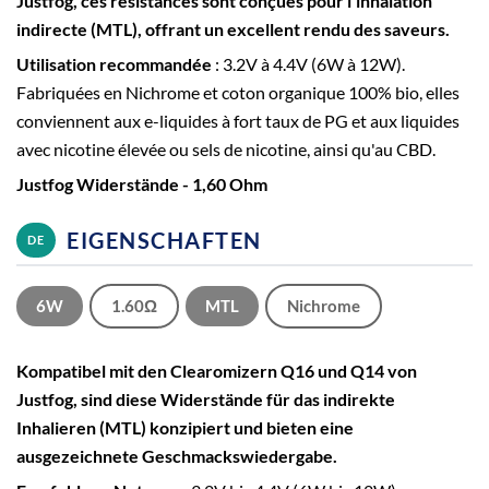
Justfog, ces résistances sont conçues pour l'inhalation
indirecte (MTL), offrant un excellent rendu des saveurs.
Utilisation recommandée
: 3.2V à 4.4V (6W à 12W).
Fabriquées en Nichrome et coton organique 100% bio, elles
conviennent aux e-liquides à fort taux de PG et aux liquides
avec nicotine élevée ou sels de nicotine, ainsi qu'au CBD.
Justfog Widerstände - 1,60 Ohm
EIGENSCHAFTEN
DE
6W
1.60Ω
MTL
Nichrome
Kompatibel mit den Clearomizern Q16 und Q14 von
Justfog, sind diese Widerstände für das indirekte
Inhalieren (MTL) konzipiert und bieten eine
ausgezeichnete Geschmackswiedergabe.