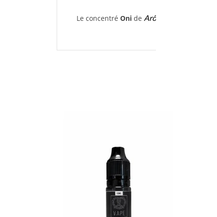
Arômes et Liquides
Le concentré
Oni
de
es