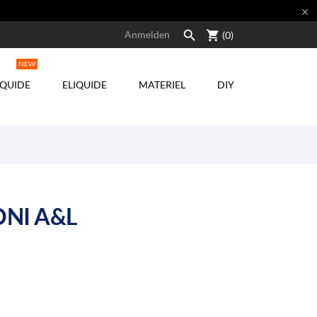


shopping_cart
Anmelden
(0)
NEW
IQUIDE
ELIQUIDE
MATERIEL
DIY
NI A&L