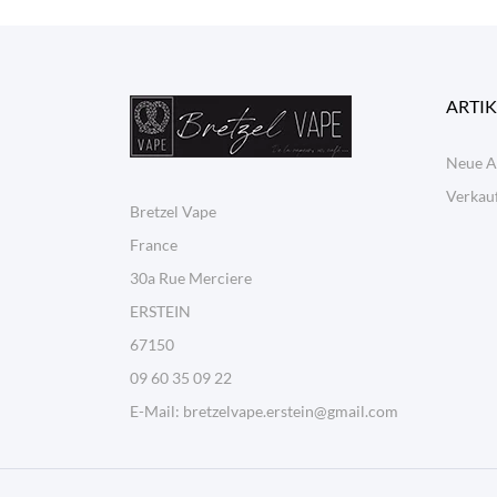
ARTIK
Neue A
Verkauf
Bretzel Vape
France
30a Rue Merciere
ERSTEIN
67150
09 60 35 09 22
E-Mail:
bretzelvape.erstein@gmail.com