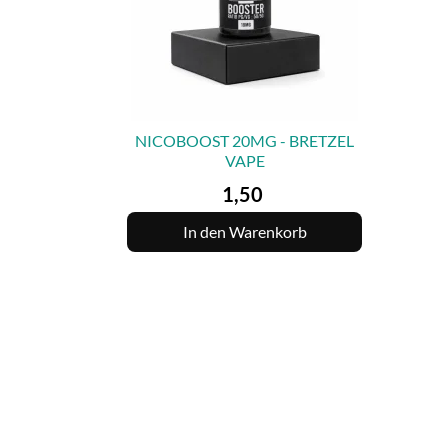
NICOBOOST 20MG - BRETZEL
VAPE

VORSCHAU
Preis
1,50
In den Warenkorb