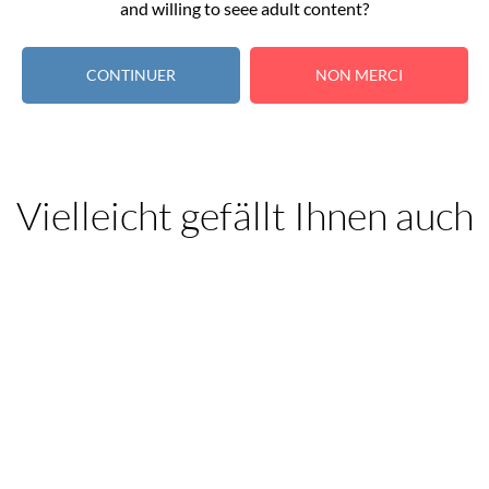
and willing to seee adult content?
t un mélange complexe aux saveurs d'
agrumes
et de
citron vert
, 
CONTINUER
NON MERCI
Vielleicht gefällt Ihnen auch