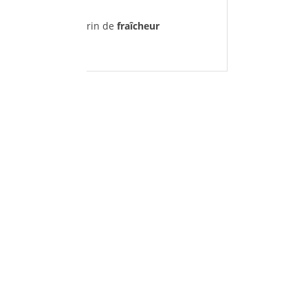
le tout relevé d'un brin de
fraîcheur