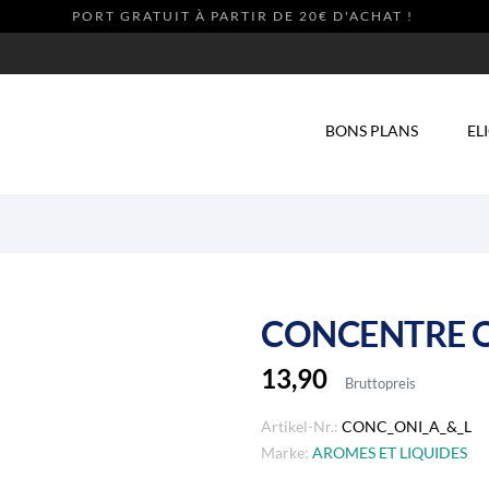
PORT GRATUIT À PARTIR DE 20€ D'ACHAT !
NEW
BONS PLANS
EL
CONCENTRE O
13,90
Bruttopreis
Artikel-Nr.:
CONC_ONI_A_&_L
Marke:
AROMES ET LIQUIDES