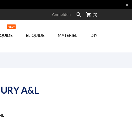


shopping_cart
Anmelden
(0)
NEW
IQUIDE
ELIQUIDE
MATERIEL
DIY
URY A&L
ML