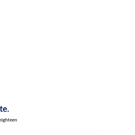
te.
 eighteen