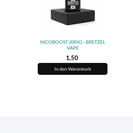
NICOBOOST 20MG - BRETZEL
VAPE

VORSCHAU
Preis
1,50
In den Warenkorb