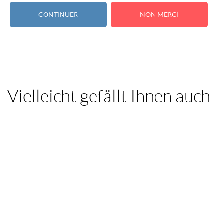
CONTINUER
NON MERCI
férentes
mangues
pour un moment de plaisir intense !
Vielleicht gefällt Ihnen auch