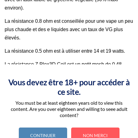
environ).
La résistance 0.8 ohm est conseillée pour une vape un peu
plus chaude et des e liquides avec un taux de VG plus
élevés.
La résistance 0.5 ohm est à utiliser entre 14 et 19 watts.
La résistance Z Plex3D Coil est un petit mesh de 0.48
ohms pour booster les saveurs et la vapeur.
Vous devez être 18+ pour accéder à
Les résistances Zenith sont aussi compatibles avec le
ce site.
clearomiseur Zlide Innokin.
You must be at least eighteen years old to view this
Les résistances Zenith sont fabriquées par Innokin.
content. Are you over eighteen and willing to seee adult
content?
Attribut declinaison: 1.6
CONTINUER
NON MERCI