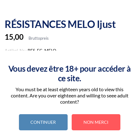
RÉSISTANCES MELO Ijust
15,00
Bruttopreis
Artikel-Nr.:
RES_EC_MELO
Marke:
ELEAF
Vous devez être 18+ pour accéder à
Résistance sub-ohm pour votre atomiseur Melo, Melo 2,
ce site.
Melo 3, Melo 3 Mini et Melo 3 Nano, Atlantis et Ijust 2 de
chez ELEAF. Disponible en 0.5 ohms, 0.3 ohms.
You must be at least eighteen years old to view this
content. Are you over eighteen and willing to seee adult
content?
Vendue à l'unité.
Attribut declinaison: EC2 0.3 OHM
CONTINUER
NON MERCI