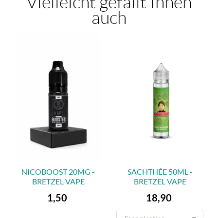
Vielleicht gefällt Ihnen
auch
NICOBOOST 20MG -
SACHTHÉE 50ML -
BRETZEL VAPE
BRETZEL VAPE
Preis
Preis
1,50
18,90