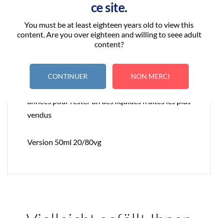
ce site.
You must be at least eighteen years old to view this
Une saveur fortement fruitée basée sur un mélange
content. Are you over eighteen and willing to seee adult
content?
d'agrumes et de fruit rouge, idéal pour les amateurs
de fruits !
CONTINUER
NON MERCI
Le Pinkman a su se faire sa place et traverser les
années pour rester un des liquides fruités les plus
vendus
Version 50ml 20/80vg