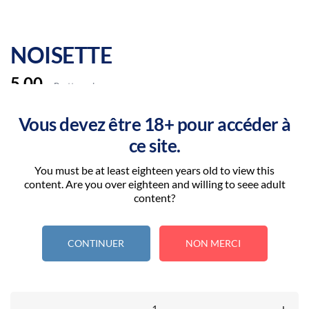
NOISETTE
5,00
Bruttopreis
Artikel-Nr.:
NOISETTE
Vous devez être 18+ pour accéder à
Marke:
SAVOUREA
ce site.
Prêt à tartiner ! La saveur pralinée d'une
noisette
fondante
You must be at least eighteen years old to view this
en bouche. Fabriqué en France; Taux PG / VG : 50/50,
content. Are you over eighteen and willing to seee adult
content?
sans alcool.
Taux de Nicotine: 3MG
CONTINUER
NON MERCI