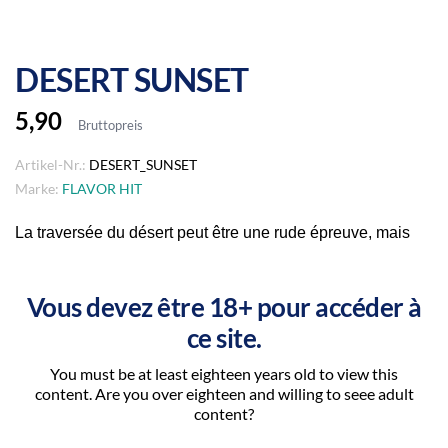
DESERT SUNSET
5,90
Bruttopreis
Artikel-Nr.:
DESERT_SUNSET
Marke:
FLAVOR HIT
La traversée du désert peut être une rude épreuve, mais
elle trouve toute sa splendeur quand le soleil vient
caresser l’horizon au crépuscule. C’est toute l’essence de
Vous devez être 18+ pour accéder à
cet instant qui est traduite dans le Desert Sunset. Un blend
ce site.
classique qui évoque le relief des dunes, suivi d’un arôme
d’amandes subtilement caramélisées qui lui confère une
You must be at least eighteen years old to view this
content. Are you over eighteen and willing to seee adult
aura lunaire.
content?
Taux de Nicotine: 3MG