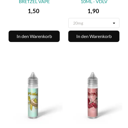
BRETZEL VAPE
10ML - VDLV
Preis
Preis
1,50
1,90
In den Warenkorb
In den Warenkorb