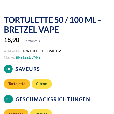
TORTULETTE 50 / 100 ML -
BRETZEL VAPE
18,90
Bruttopreis
Artikel-Nr.:
TORTULETTE_50ML_BV
Marke:
BRETZEL VAPE
SAVEURS
FR
Tartelette
Citron
GESCHMACKSRICHTUNGEN
DE
Törtchen
Zitrone