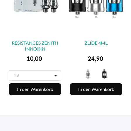
RÉSISTANCES ZENITH
ZLIDE 4ML
INNOKIN
Preis
Preis
10,00
24,90
In den Warenkorb
In den Warenkorb