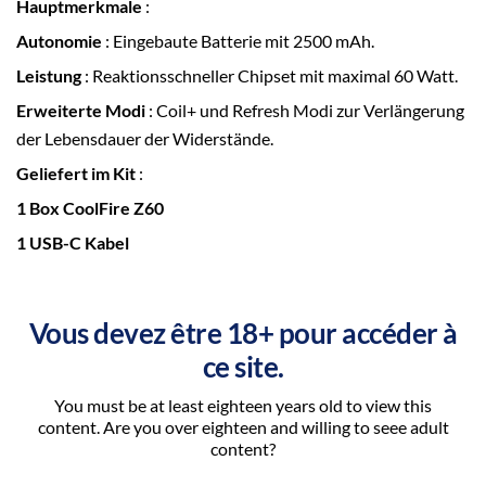
Hauptmerkmale
:
Autonomie
: Eingebaute Batterie mit 2500 mAh.
Leistung
: Reaktionsschneller Chipset mit maximal 60 Watt.
Erweiterte Modi
: Coil+ und Refresh Modi zur Verlängerung
der Lebensdauer der Widerstände.
Geliefert im Kit
:
1 Box CoolFire Z60
1 USB-C Kabel
1 Benutzerhandbuch
BOX COOLFIRE Z60 - INNOKIN
Vous devez être 18+ pour accéder à
ce site.
FEATURES
GB
You must be at least eighteen years old to view this
content. Are you over eighteen and willing to seee adult
2500 mAh
60W
USB-C
content?