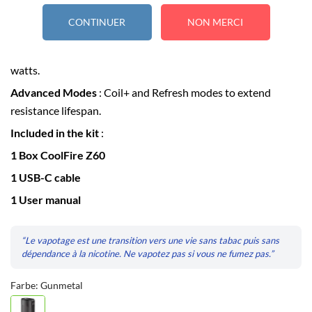
Key Features
:
CONTINUER
NON MERCI
Battery Life
: Built-in 2500 mAh battery.
Power
: Responsive chipset with a maximum output of 60
watts.
Advanced Modes
: Coil+ and Refresh modes to extend
resistance lifespan.
Included in the kit
:
1 Box CoolFire Z60
1 USB-C cable
1 User manual
“Le vapotage est une transition vers une vie sans tabac puis sans
dépendance à la nicotine. Ne vapotez pas si vous ne fumez pas.”
Farbe: Gunmetal