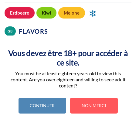
❄
Erdbeere
Kiwi
Melone
FLAVORS
GB
❄
Strawberry
Kiwi
Melon
Vous devez être 18+ pour accéder à
ce site.
“Le vapotage est une transition vers une vie sans tabac puis sans
You must be at least eighteen years old to view this
dépendance à la nicotine. Ne vapotez pas si vous ne fumez pas.”
content. Are you over eighteen and willing to seee adult
content?
–
+
CONTINUER
NON MERCI
In den Warenkorb