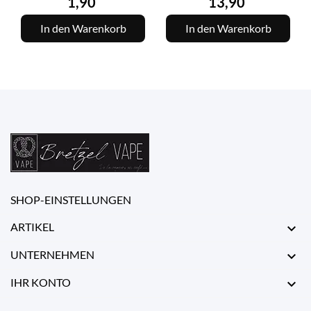
Preis
Preis
1,90
13,90
In den Warenkorb
In den Warenkorb
SHOP-EINSTELLUNGEN
ARTIKEL

UNTERNEHMEN

IHR KONTO
