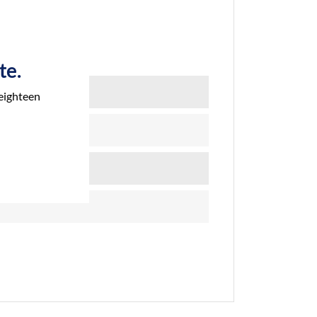
te.
 eighteen