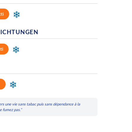
❄
tti
ICHTUNGEN
❄
ti
❄
i
ers une vie sans tabac puis sans dépendance à la
ne fumez pas.”