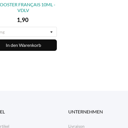
BOOSTER FRANÇAIS 10ML -
VDLV

VORSCHAU
Preis
1,90
In den Warenkorb
EL
UNTERNEHMEN
rtikel
Livraison