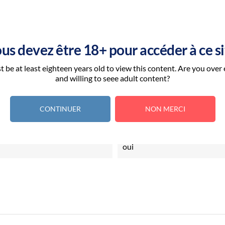
us devez être 18+ pour accéder à ce si
50ML
 be at least eighteen years old to view this content. Are you over
and willing to seee adult content?
Angleterre
CONTINUER
NON MERCI
20-80
oui