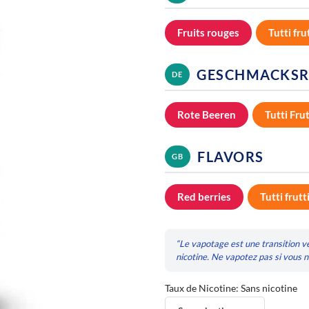
Fruits rouges
Tutti fru
GESCHMACKSR
DE
Rote Beeren
Tutti Frut
FLAVORS
GB
Red berries
Tutti frutt
“Le vapotage est une transition v
nicotine. Ne vapotez pas si vous 
Taux de Nicotine: Sans nicotine