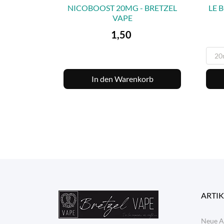
NICOBOOST 20MG - BRETZEL
LE 
VAPE

VORSCHAU
Preis
1,50
In den Warenkorb
ARTIK
Neue A