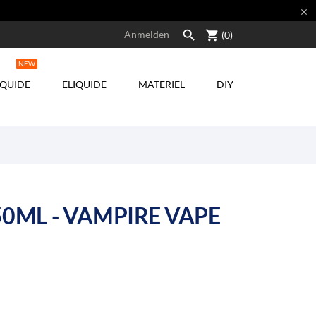


shopping_cart
Anmelden
(0)
NEW
IQUIDE
ELIQUIDE
MATERIEL
DIY
0ML - VAMPIRE VAPE