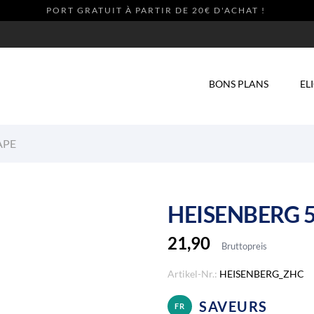
PORT GRATUIT À PARTIR DE 20€ D'ACHAT !
NEW
BONS PLANS
EL
APE
HEISENBERG 5
21,90
Bruttopreis
Artikel-Nr.:
HEISENBERG_ZHC
SAVEURS
FR