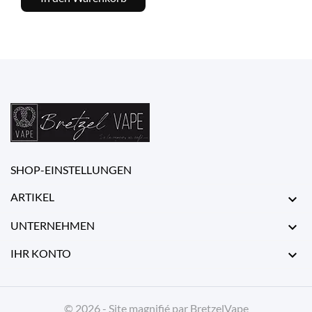
SHOP-EINSTELLUNGEN
ARTIKEL

UNTERNEHMEN

IHR KONTO

© 2026 - Site magnifié par BretzelVape