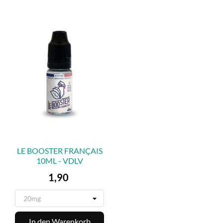
LE BOOSTER FRANÇAIS
10ML - VDLV
Preis
1,90
In den Warenkorb