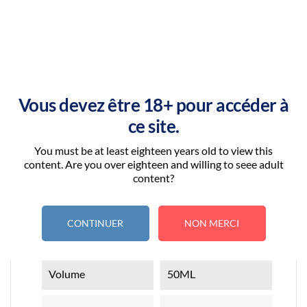
ARTIKELDETAILS
Vous devez être 18+ pour accéder à
ce site.
You must be at least eighteen years old to view this
content. Are you over eighteen and willing to seee adult
content?
Artikel-Nr.
MUSCOVADO_50
CONTINUER
NON MERCI
Technische Daten
Volume
50ML